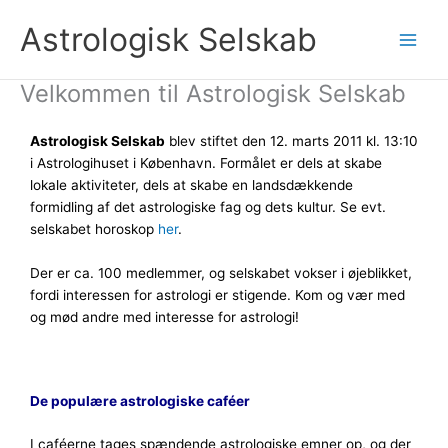
Gå
Astrologisk Selskab
til
indholdet
Velkommen til Astrologisk Selskab
Astrologisk Selskab
blev stiftet den 12. marts 2011 kl. 13:10
i Astrologihuset i København. Formålet er dels at skabe
lokale aktiviteter, dels at skabe en landsdækkende
formidling af det astrologiske fag og dets kultur. Se evt.
selskabet horoskop
her
.
Der er ca. 100 medlemmer, og selskabet vokser i øjeblikket,
fordi interessen for astrologi er stigende. Kom og vær med
og mød andre med interesse for astrologi!
De
populære astrologiske caféer
I caféerne tages spændende astrologiske emner op, og der