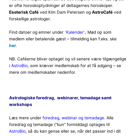
er ofte horoskoptydninger af deltagernes horoskoper.
Esoterisk Café
ved Kim Dam Petersen og
AstroCafé
ved
forskellige astrologer.
Find datoer og emner under
“
Kalender
“
.
Mød op som
medlem eller betalende gæst – tilmelding kan f.eks. ske
her
.
NB. Caféerne bliver optaget og vil senere være tilgængelige
i
AstroBio
, som kræver medlemskab for at få adgang – se
mere om medlemskaber nedenfor.
Astrologiske foredrag, webinarer, temadage samt
workshops
Læs mere under
foredrag, webinar og temadage
.
Alle
foredrag og temadage (“kun” formiddag) optages til
AstroBio
, så du kan gense eller se, når det passer ind i dit