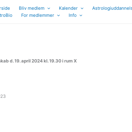
rside
Bliv medlem
Kalender
Astrologiuddannel
troBio
For medlemmer
Info
ab d. 19. april 2024 kl. 19.30 i rum X
023