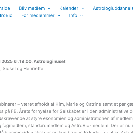
rside
Bliv medlem
Kalender
Astrologiuddannel
troBio
For medlemmer
Info
l 2025 kl. 19.00, Astrologihuset
, Sidsel og Henriette
webinarer – været afholdt af Kim, Marie og Catrine samt et par g
 på FB. Årets fornyelse for Selskabet er i den administrative d
e tidskrævende at styre økonomien og administrationen af medle
mlig fagmedlem, standardmedlem og AstroBio-medlem. Der er nu 
På hjemmesiden skal der nu kun bruges to koder for at se Astro