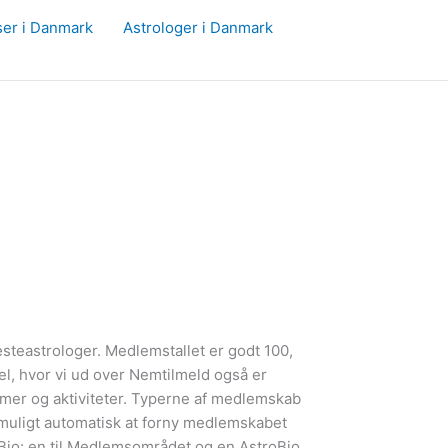
ser i Danmark
Astrologer i Danmark
æsteastrologer. Medlemstallet er godt 100,
el, hvor vi ud over Nemtilmeld også er
mmer og aktiviteter. Typerne af medlemskab
muligt automatisk at forny medlemskabet
Bio: en til Medlemsområdet og en AstroBio,