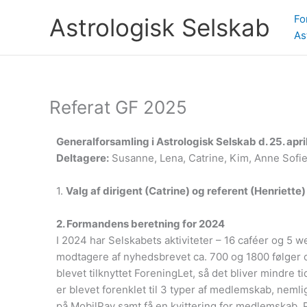
Gå
Fo
Astrologisk Selskab
til
As
indholdet
Referat GF 2025
Generalforsamling i Astrologisk Selskab d. 25. apri
Deltagere:
Susanne, Lena, Catrine, Kim, Anne Sofie
1.
Valg af dirigent (Catrine) og referent (Henriette)
2. Formandens beretning for 2024
I 2024 har Selskabets aktiviteter – 16 caféer og 5 
modtagere af nyhedsbrevet ca. 700 og 1800 følger os
blevet tilknyttet ForeningLet, så det bliver mindr
er blevet forenklet til 3 typer af medlemskab, ne
på MobilPay samt få en kvittering for medlemskab. 