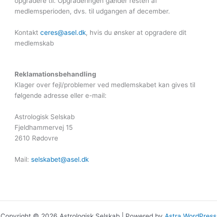
opgradere til. Opgraderingen gælder resten af
medlemsperioden, dvs. til udgangen af december.
Kontakt
ceres@asel.dk
, hvis du ønsker at opgradere dit
medlemskab
Reklamationsbehandling
Klager over fejl/problemer ved medlemskabet kan gives til
følgende adresse eller e-mail:
Astrologisk Selskab
Fjeldhammervej 15
2610 Rødovre
Mail:
selskabet@asel.dk
Copyright © 2026 Astrologisk Selskab | Powered by
Astra WordPress