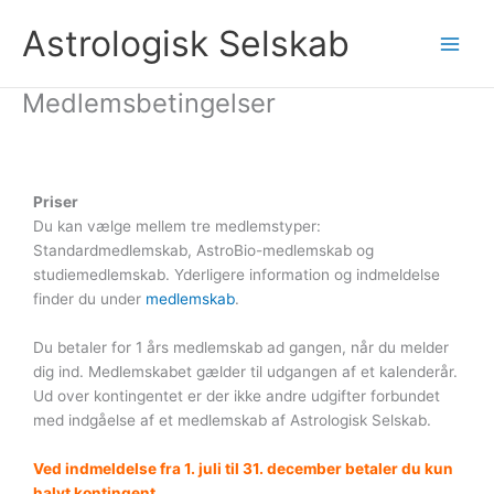
Gå
Astrologisk Selskab
til
indholdet
Medlemsbetingelser
Priser
Du kan vælge mellem tre medlemstyper:
Standardmedlemskab, AstroBio-medlemskab og
studiemedlemskab. Yderligere information og indmeldelse
finder du under
medlemskab
.
Du betaler for 1 års medlemskab ad gangen, når du melder
dig ind. Medlemskabet gælder til udgangen af et kalenderår.
Ud over kontingentet er der ikke andre udgifter forbundet
med indgåelse af et medlemskab af Astrologisk Selskab.
Ved indmeldelse fra 1. juli til 31. december betaler du kun
halvt kontingent.