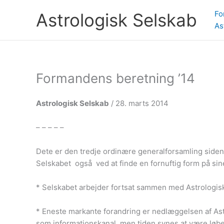
Gå
Fo
Astrologisk Selskab
til
As
indholdet
Formandens beretning ’14
Astrologisk Selskab
/ 28. marts 2014
– – – – –
Dete er den tredje ordinære generalforsamling siden s
Selskabet også ved at finde en fornuftig form på sine
* Selskabet arbejder fortsat sammen med Astrolog
* Eneste markante forandring er nedlæggelsen af Astr
som informationskanal, men tiden synes at være løbet