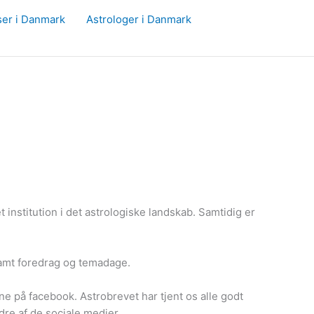
ser i Danmark
Astrologer i Danmark
 institution i det astrologiske landskab. Samtidig er
amt foredrag og temadage.
e på facebook. Astrobrevet har tjent os alle godt
dre af de sociale medier.