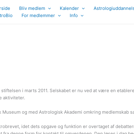
rside
Bliv medlem
Kalender
Astrologiuddannel
troBio
For medlemmer
Info
tiftelsen i marts 2011. Selskabet er nu ved at være en etableret
 aktiviteter.
isk Museum og med Astrologisk Akademi omkring medlemskab s
obrevet, idet dets opgave og funktion er overtaget af debattern
 fra denne form for kontakt til omverdenen. Den løses i dag be