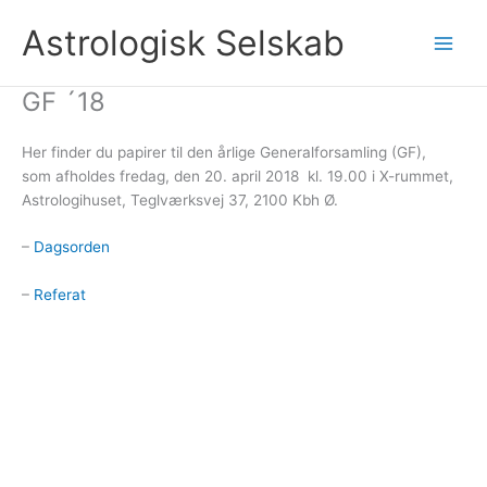
Gå
Astrologisk Selskab
til
indholdet
GF ´18
Her finder du papirer til den årlige Generalforsamling (GF),
som afholdes fredag, den 20. april 2018 kl. 19.00 i X-rummet,
Astrologihuset, Teglværksvej 37, 2100 Kbh Ø.
–
Dagsorden
–
Referat