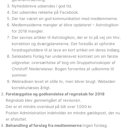
Nyhedsbreve udsendes i god tid.
Der udsendes reklame på Facebook.
Der har været en god kommunikation med medlemmerne.
Medlemssiderne mangler at blive opdateret – AstrologIkon
for 2018 mangler.
Der savnes artikler til AstrologIkon, der er to på vej om hhv.
korrektion og dværgplaneterne. Det foreslås at opfordre
foredragsholdere til at lave en kort artikel om deres indlæg.
Selskabets Forlag har underskrevet kontrakt om sin første
udgivelse: oversættelse af bog om Gruppehoroskoper af
Christoff Niederwieser. Bogen forventes at udkomme til
sommer.
Webradioen levet et stille liv, men bliver brugt. Websiden
korrekturlæses årligt.
Forelæggelse og godkendelse af regnskab for 2018
Regnskab blev gennemgået af revisoren.
Der er et mindre overskud på lidt over 1.000 kr.
Posten Administration indeholder en mindre gældspost, der nu
er afsluttet.
Behandling af forslag fra medlemmerne
Ingen forslag.