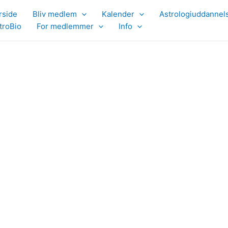
rside
Bliv medlem
Kalender
Astrologiuddannel
troBio
For medlemmer
Info