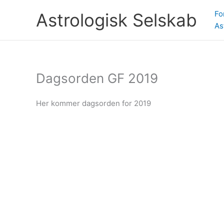
Gå
Fo
Astrologisk Selskab
til
As
indholdet
Dagsorden GF 2019
Her kommer dagsorden for 2019