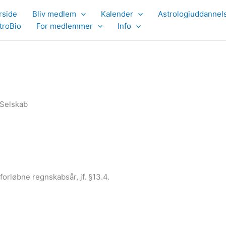
rside
Bliv medlem
Kalender
Astrologiuddannel
troBio
For medlemmer
Info
 Selskab
orløbne regnskabsår, jf. §13.4.