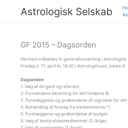
Gå
Fo
Astrologisk Selskab
til
As
indholdet
GF 2015 – Dagsorden
Hermed indkaldes til generalforsamling i Astrologisk
Fredag d. 17. april kl. 19.00 i Astrologihuset, lokale X.
Dagsorden
1. Valg af dirigent og referent.
2. Formandens beretning for det forløbne år.
3. Forelæggelse og godkendelse af regnskab for det f
4. Behandling af forslag fra medlemmerne *)
5. Forelæggelse og godkendelse af budget.
6. Valg af bestyrelsesmedlemmer (2-årige)
7. Valg af suppleanter (1-årige)