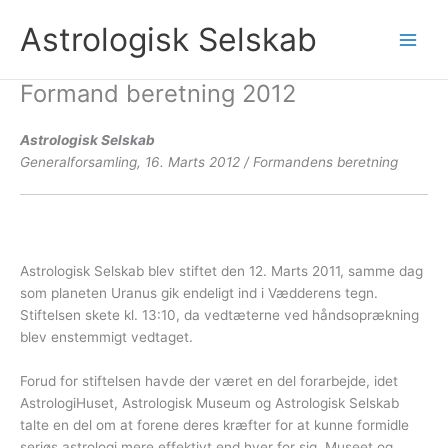
Gå
Astrologisk Selskab
til
indholdet
Formand beretning 2012
Astrologisk Selskab
Generalforsamling, 16. Marts 2012 / Formandens beretning
Astrologisk Selskab blev stiftet den 12. Marts 2011, samme dag
som planeten Uranus gik endeligt ind i Vædderens tegn.
Stiftelsen skete kl. 13:10, da vedtæterne ved håndsoprækning
blev enstemmigt vedtaget.
Forud for stiftelsen havde der været en del forarbejde, idet
AstrologiHuset, Astrologisk Museum og Astrologisk Selskab
talte en del om at forene deres kræfter for at kunne formidle
seriøs astrologi mere effektivt end hver for sig. Museet og