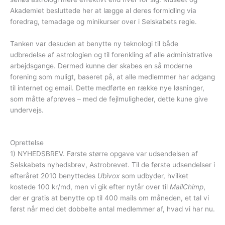
Akademiet besluttede her at lægge al deres formidling via
foredrag, temadage og minikurser over i Selskabets regie.
Tanken var desuden at benytte ny teknologi til både
udbredelse af astrologien og til forenkling af alle administrative
arbejdsgange. Dermed kunne der skabes en så moderne
forening som muligt, baseret på, at alle medlemmer har adgang
til internet og email. Dette medførte en række nye løsninger,
som måtte afprøves – med de fejlmuligheder, dette kune give
undervejs.
.
Oprettelse
1) NYHEDSBREV. Første større opgave var udsendelsen af
Selskabets nyhedsbrev, Astrobrevet. Til de første udsendelser i
efteråret 2010 benyttedes
Ubivox
som udbyder, hvilket
kostede 100 kr/md, men vi gik efter nytår over til
MailChimp
,
der er gratis at benytte op til 400 mails om måneden, et tal vi
først når med det dobbelte antal medlemmer af, hvad vi har nu.