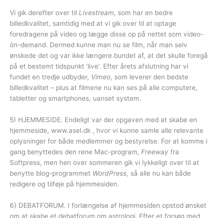
Vi gik derefter over til
Livestream
, som har en bedre
billedkvalitet, samtidig med at vi gik over til at optage
foredragene på video og lægge disse op på nettet som video-
ón-demand. Dermed kunne man nu se film, når man selv
ønskede det og var ikke længere bundet af, at det skulle foregå
på et bestemt tidspunkt ‘live’. Efter årets afslutning har vi
fundet en tredje udbyder,
Vimeo
, som leverer den bedste
billedkvalitet – plus at filmene nu kan ses på alle computere,
tabletter og smartphones, uanset system.
5) HJEMMESIDE. Endeligt var der opgaven med at skabe en
hjemmeside, www.asel.dk , hvor vi kunne samle alle relevante
oplysninger for både medlemmer og bestyrelse. For at komme i
gang benyttedes den rene Mac-program,
Freeway
fra
Softpress, men hen over sommeren gik vi lykkeligt over til at
benytte blog-programmet
WordPress
, så alle nu kan både
redigere og tilføje på hjemmesiden.
6) DEBATFORUM. I forlængelse af hjemmesiden opstod ønsket
om at skabe et debatforum om astrologi. Efter et forsøg med