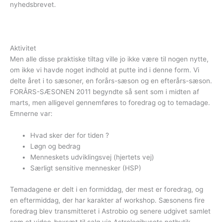
nyhedsbrevet.
Aktivitet
Men alle disse praktiske tiltag ville jo ikke være til nogen nytte,
om ikke vi havde noget indhold at putte ind i denne form. Vi
delte året i to sæsoner, en forårs-sæson og en efterårs-sæson.
FORÅRS-SÆSONEN 2011 begyndte så sent som i midten af
marts, men alligevel gennemføres to foredrag og to temadage.
Emnerne var:
Hvad sker der for tiden ?
Løgn og bedrag
Menneskets udviklingsvej (hjertets vej)
Særligt sensitive mennesker (HSP)
Temadagene er delt i en formiddag, der mest er foredrag, og
en eftermiddag, der har karakter af workshop. Sæsonens fire
foredrag blev transmitteret i Astrobio og senere udgivet samlet
som et video-boxsæt til salg via Astrologihusets netbutik,