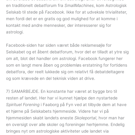
en traditionelt debatforum fra
SmallMachines
, kom Astrologisk
Selskab til stede på
Facebook
. Ikke for at udveksle trivialiteter,
men fordi det er en gratis og god mulighed for at komme i
kontakt med andre mennesker, der interesserer sig for
astrologi.
Facebook-siden har siden været både reklamesøjle for
Selskabet og et åbent debatforum, hvor det er tilladt at ytre sig
om alt, blot det handler om astrologi. Facebook fungerer her
som en langt mere åben og problemløs erstatning for fortidens
debatfora, der reelt lukkede sig om relativt få debatdeltagere
og som krævede en del teknisk viden at drive.
7) SAMARBEJDE. En konstante har været at bygge bro til
resten af landet. Her har vi kunnet hjælpe den nystartede
Spirituel Forening
i Faaborg på Fyn ved at tilbyde dem at have
et hjørne på Selskabets hjemmeside. Videre har vi på
hjemmesiden skabt landets eneste
Skoleportal
, hvor man har
en oversigt over alle skoler og foreninger herhjemme. Endelig
bringes nyt om astrologiske aktiviteter ude landet via