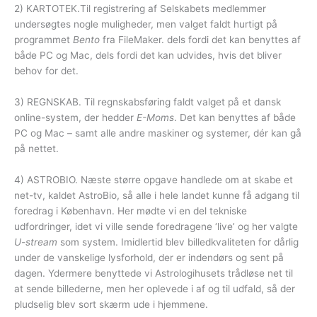
2) KARTOTEK.Til registrering af Selskabets medlemmer
undersøgtes nogle muligheder, men valget faldt hurtigt på
programmet
Bento
fra FileMaker. dels fordi det kan benyttes af
både PC og Mac, dels fordi det kan udvides, hvis det bliver
behov for det.
3) REGNSKAB. Til regnskabsføring faldt valget på et dansk
online-system, der hedder
E-Moms
. Det kan benyttes af både
PC og Mac – samt alle andre maskiner og systemer, dér kan gå
på nettet.
4) ASTROBIO. Næste større opgave handlede om at skabe et
net-tv, kaldet AstroBio, så alle i hele landet kunne få adgang til
foredrag i København. Her mødte vi en del tekniske
udfordringer, idet vi ville sende foredragene ‘live’ og her valgte
U-stream
som system. Imidlertid blev billedkvaliteten for dårlig
under de vanskelige lysforhold, der er indendørs og sent på
dagen. Ydermere benyttede vi Astrologihusets trådløse net til
at sende billederne, men her oplevede i af og til udfald, så der
pludselig blev sort skærm ude i hjemmene.