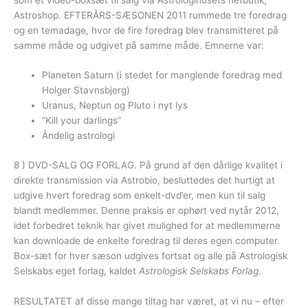
Astroshop. EFTERÅRS-SÆSONEN 2011 rummede tre foredrag
og en temadage, hvor de fire foredrag blev transmitteret på
samme måde og udgivet på samme måde. Emnerne var:
Planeten Saturn (i stedet for manglende foredrag med
Holger Stavnsbjerg)
Uranus, Neptun og Pluto i nyt lys
“Kill your darlings”
Åndelig astrologi
8 ) DVD-SALG OG FORLAG. På grund af den dårlige kvalitet i
direkte transmission via Astrobio, besluttedes det hurtigt at
udgive hvert foredrag som enkelt-dvd’er, men kun til salg
blandt medlemmer. Denne praksis er ophørt ved nytår 2012,
idet forbedret teknik har givet mulighed for at medlemmerne
kan downloade de enkelte foredrag til deres egen computer.
Box-sæt for hver sæson udgives fortsat og alle på Astrologisk
Selskabs eget forlag, kaldet
Astrologisk Selskabs Forlag
.
RESULTATET af disse mange tiltag har været, at vi nu – efter